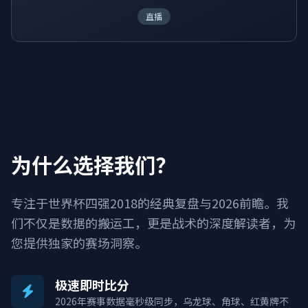
直播
为什么选择我们？
专注于世界杯四强2018的经典复盘与2026前瞻。我
们不仅是数据的搬运工，更是战术的深度解读者，为
您提供独家的赛场洞察。
极速即时比分
2026年赛事数据毫秒级同步，乌龙球、角球、红黄牌不