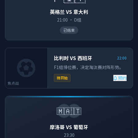
英格兰 VS 意大利
21:00 • D组
已结束
比利时 VS 西班牙
22:00
F1组排位赛，决定淘汰赛对阵形势。
预约
待开始
焦点战
🇲🇦
🇵🇹
摩洛哥 VS 葡萄牙
23:30