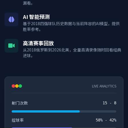
漏看。
AI 智能预测
基于2018四强球队历史数据与当前阵容的AI模型，提供
胜率参考。
高清赛事回放
从2018俄罗斯到2026北美，全量高清录像随时回看经典
进球。
LIVE ANALYTICS
射门次数
15 - 8
控球率
58% - 42%