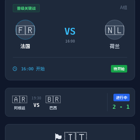
A组
晋级关键战
🇫🇷
🇳🇱
VS
16:00
法国
荷兰
待开始
16:00 开始
🇦🇷
🇧🇷
进行中
19:30
VS
2 - 1
阿根廷
巴西
🏴󠁧󠁢󠁥󠁮󠁧󠁿
🇮🇹