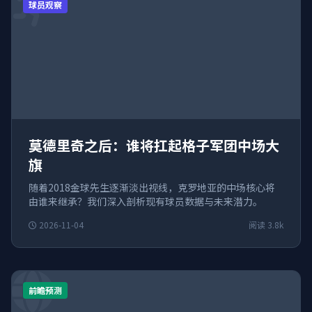
球员观察
莫德里奇之后：谁将扛起格子军团中场大
旗
随着2018金球先生逐渐淡出视线，克罗地亚的中场核心将
由谁来继承？我们深入剖析现有球员数据与未来潜力。
2026-11-04
阅读 3.8k
前瞻预测