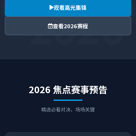
2026
观看高光集锦
查看2026赛程
2026 焦点赛事预告
精选必看对决，场场关键