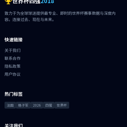
世界杯四强
2018
致力于为全球球迷提供最专业、即时的世界杯赛事数据与深度内
容。连接过去、现在与未来。
快速链接
关于我们
联系合作
隐私政策
用户协议
热门标签
法国
格子军
2026
四强
世界杯
关注我们