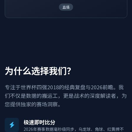
直播
为什么选择我们？
专注于世界杯四强2018的经典复盘与2026前瞻。我
们不仅是数据的搬运工，更是战术的深度解读者，为
您提供独家的赛场洞察。
极速即时比分
2026年赛事数据毫秒级同步，乌龙球、角球、红黄牌不