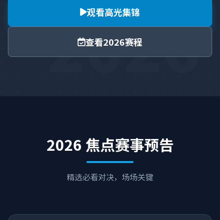
2026
观看高光集锦
查看2026赛程
2026 焦点赛事预告
精选必看对决，场场关键