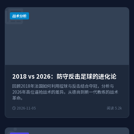
战术分析
2018 vs 2026：防守反击足球的进化论
回顾2018年法国如何利用控球与反击结合夺冠，分析与
2026年高位逼抢战术的差异。从德尚到新一代教练的战术
革命。
2026-11-05
阅读 5.2k