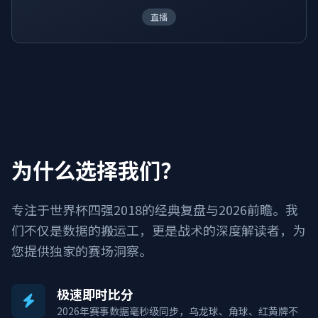
直播
为什么选择我们？
专注于世界杯四强2018的经典复盘与2026前瞻。我
们不仅是数据的搬运工，更是战术的深度解读者，为
您提供独家的赛场洞察。
极速即时比分
2026年赛事数据毫秒级同步，乌龙球、角球、红黄牌不