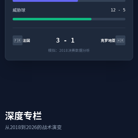
威胁球
12 - 5
3 - 1
🇫🇷
法国
克罗地亚
🇭🇷
模拟：2018决赛数据分析
深度专栏
从2018到2026的战术演变