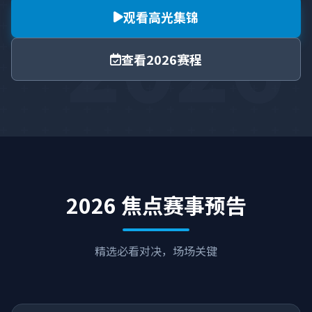
2026
观看高光集锦
查看2026赛程
2026 焦点赛事预告
精选必看对决，场场关键