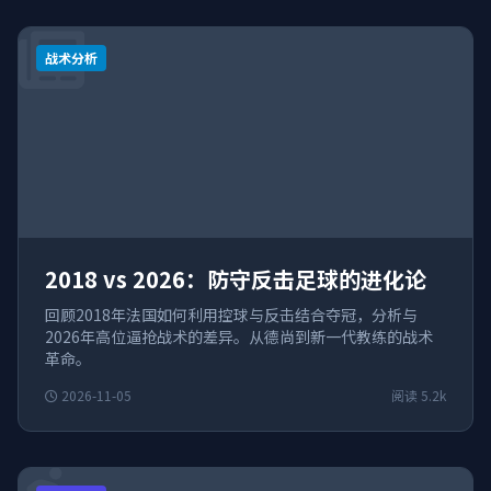
战术分析
2018 vs 2026：防守反击足球的进化论
回顾2018年法国如何利用控球与反击结合夺冠，分析与
2026年高位逼抢战术的差异。从德尚到新一代教练的战术
革命。
2026-11-05
阅读 5.2k