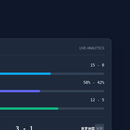
LIVE ANALYTICS
15 - 8
58% - 42%
12 - 5
3 - 1
克罗地亚
🇭🇷