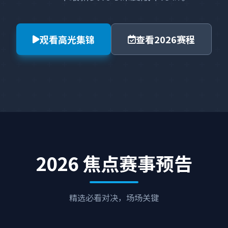
观看高光集锦
查看2026赛程
2026 焦点赛事预告
精选必看对决，场场关键