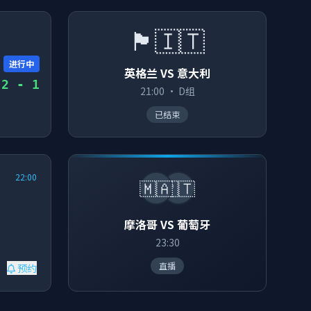
🏴󠁧󠁢󠁥󠁮󠁧󠁿
🇮🇹
进行中
英格兰 VS 意大利
2 - 1
21:00 • D组
已结束
22:00
🇲🇦
🇵🇹
摩洛哥 VS 葡萄牙
23:30
直播
预约