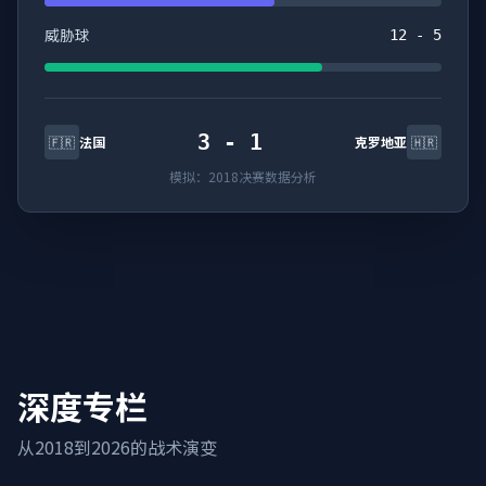
威胁球
12 - 5
3 - 1
🇫🇷
法国
克罗地亚
🇭🇷
模拟：2018决赛数据分析
深度专栏
从2018到2026的战术演变