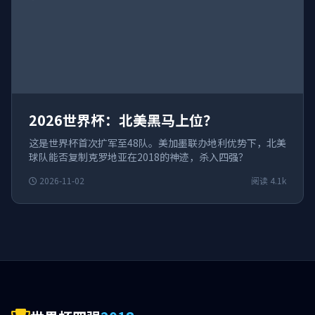
2026世界杯：北美黑马上位？
这是世界杯首次扩军至48队。美加墨联办地利优势下，北美
球队能否复制克罗地亚在2018的神迹，杀入四强？
2026-11-02
阅读 4.1k