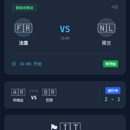
A组
晋级关键战
🇫🇷
🇳🇱
VS
16:00
法国
荷兰
待开始
16:00 开始
🇦🇷
🇧🇷
进行中
19:30
VS
2 - 1
阿根廷
巴西
🏴󠁧󠁢󠁥󠁮󠁧󠁿
🇮🇹