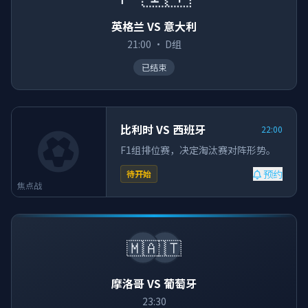
英格兰 VS 意大利
21:00 • D组
已结束
比利时 VS 西班牙
22:00
F1组排位赛，决定淘汰赛对阵形势。
预约
待开始
焦点战
🇲🇦
🇵🇹
摩洛哥 VS 葡萄牙
23:30