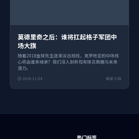
莫德里奇之后：谁将扛起格子军团中
场大旗
随着2018金球先生逐渐淡出视线，克罗地亚的中场核
心将由谁来继承？我们深入剖析现有球员数据与未来
潜力。
2026-11-04
阅读 3.8k
热门标签