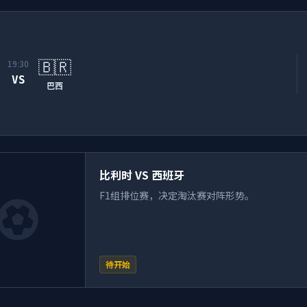
🇧🇷
19:30
VS
巴西
比利时 VS 西班牙
F1组排位赛，决定淘汰赛对阵形势。
待开始