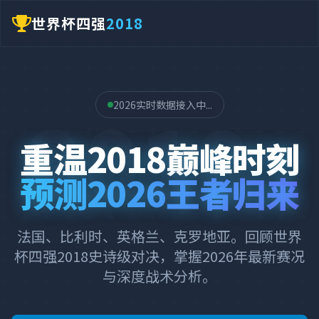
世界杯四强
2018
2018
2026实时数据接入中...
重温2018巅峰时刻
预测2026王者归来
法国、比利时、英格兰、克罗地亚。回顾世界
杯四强2018史诗级对决，掌握2026年最新赛况
与深度战术分析。