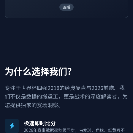
直播
为什么选择我们？
专注于世界杯四强2018的经典复盘与2026前瞻。我
们不仅是数据的搬运工，更是战术的深度解读者，为
您提供独家的赛场洞察。
极速即时比分
2026年赛事数据毫秒级同步，乌龙球、角球、红黄牌不