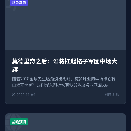
球员观察
莫德里奇之后：谁将扛起格子军团中场大
旗
随着2018金球先生逐渐淡出视线，克罗地亚的中场核心将
由谁来继承？我们深入剖析现有球员数据与未来潜力。
2026-11-04
阅读 3.8k
前瞻预测