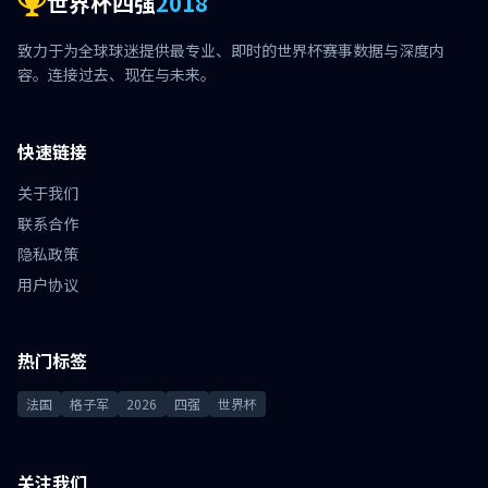
世界杯四强
2018
致力于为全球球迷提供最专业、即时的世界杯赛事数据与深度内
容。连接过去、现在与未来。
快速链接
关于我们
联系合作
隐私政策
用户协议
热门标签
法国
格子军
2026
四强
世界杯
关注我们