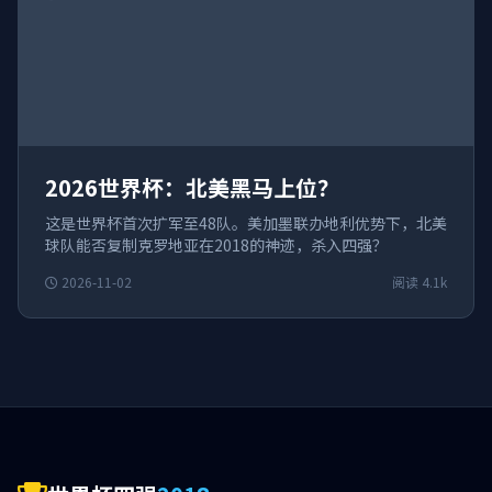
2026世界杯：北美黑马上位？
这是世界杯首次扩军至48队。美加墨联办地利优势下，北美
球队能否复制克罗地亚在2018的神迹，杀入四强？
2026-11-02
阅读 4.1k