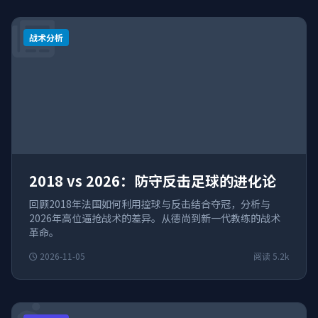
战术分析
2018 vs 2026：防守反击足球的进化论
回顾2018年法国如何利用控球与反击结合夺冠，分析与
2026年高位逼抢战术的差异。从德尚到新一代教练的战术
革命。
2026-11-05
阅读 5.2k