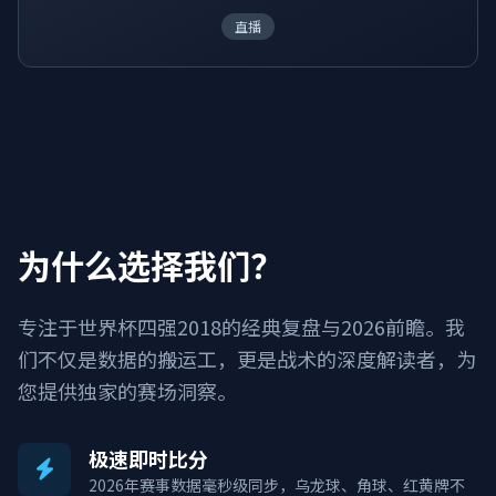
直播
为什么选择我们？
专注于世界杯四强2018的经典复盘与2026前瞻。我
们不仅是数据的搬运工，更是战术的深度解读者，为
您提供独家的赛场洞察。
极速即时比分
2026年赛事数据毫秒级同步，乌龙球、角球、红黄牌不