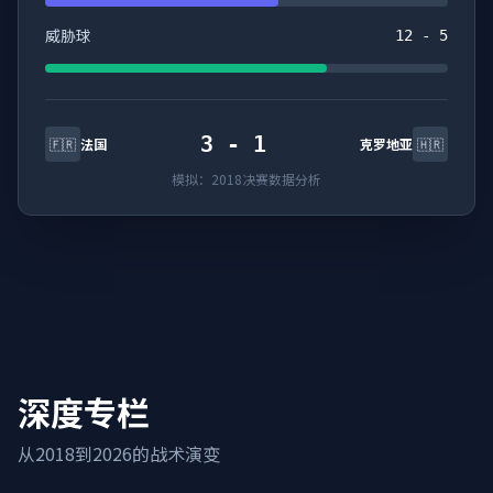
威胁球
12 - 5
3 - 1
🇫🇷
法国
克罗地亚
🇭🇷
模拟：2018决赛数据分析
深度专栏
从2018到2026的战术演变