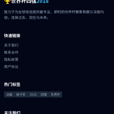
世界杯四强
2018
致力于为全球球迷提供最专业、即时的世界杯赛事数据与深度内
容。连接过去、现在与未来。
快速链接
关于我们
联系合作
隐私政策
用户协议
热门标签
法国
格子军
2026
四强
世界杯
关注我们