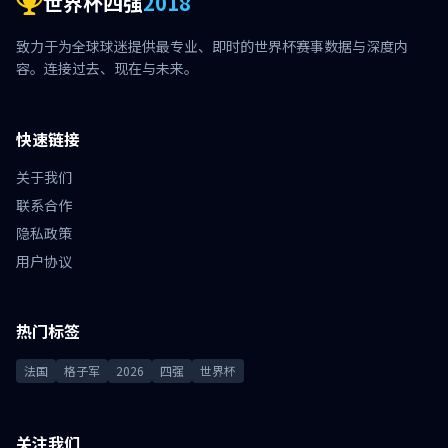
世界杯四强
2018
致力于为全球球迷提供最专业、即时的世界杯赛事数据与深度内
容。连接过去、现在与未来。
快速链接
关于我们
联系合作
隐私政策
用户协议
热门标签
法国
格子军
2026
四强
世界杯
关注我们