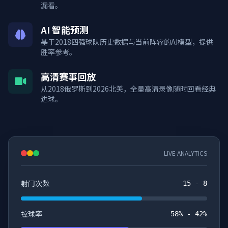
漏看。
AI 智能预测
基于2018四强球队历史数据与当前阵容的AI模型，提供
胜率参考。
高清赛事回放
从2018俄罗斯到2026北美，全量高清录像随时回看经典
进球。
LIVE ANALYTICS
射门次数
15 - 8
控球率
58% - 42%