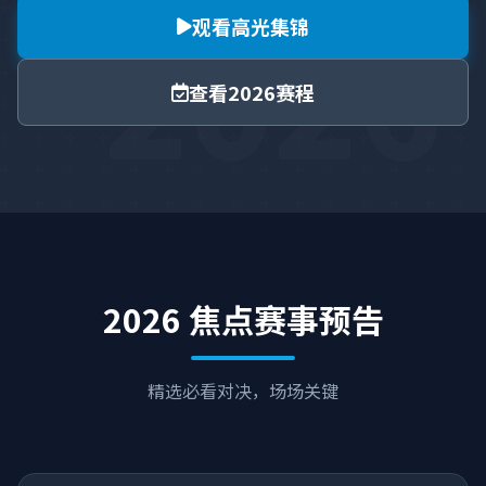
2026
观看高光集锦
查看2026赛程
2026 焦点赛事预告
精选必看对决，场场关键