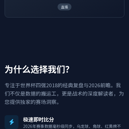
直播
为什么选择我们？
专注于世界杯四强2018的经典复盘与2026前瞻。我
们不仅是数据的搬运工，更是战术的深度解读者，为
您提供独家的赛场洞察。
极速即时比分
2026年赛事数据毫秒级同步，乌龙球、角球、红黄牌不