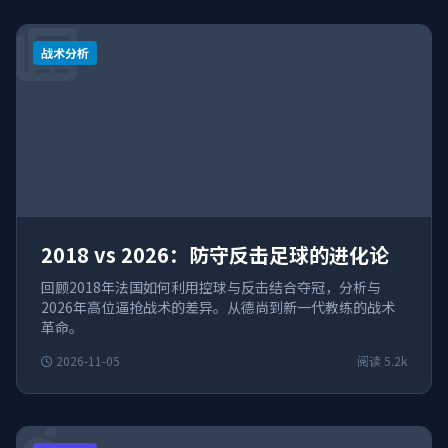
战术分析
2018 vs 2026：防守反击足球的进化论
回顾2018年法国如何利用控球与反击结合夺冠，分析与
2026年高位逼抢战术的差异。从德尚到新一代教练的战术
革命。
2026-11-05
阅读 5.2k