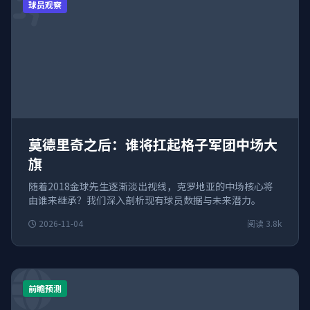
球员观察
莫德里奇之后：谁将扛起格子军团中场大
旗
随着2018金球先生逐渐淡出视线，克罗地亚的中场核心将
由谁来继承？我们深入剖析现有球员数据与未来潜力。
2026-11-04
阅读 3.8k
前瞻预测