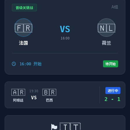
A组
晋级关键战
🇫🇷
🇳🇱
VS
16:00
法国
荷兰
待开始
16:00 开始
🇦🇷
🇧🇷
进行中
19:30
VS
2 - 1
阿根廷
巴西
🏴󠁧󠁢󠁥󠁮󠁧󠁿
🇮🇹