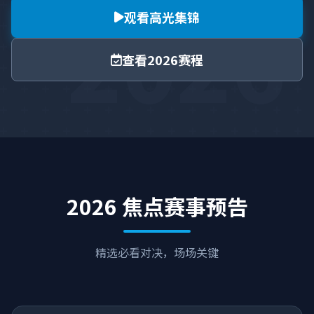
2026
观看高光集锦
查看2026赛程
2026 焦点赛事预告
精选必看对决，场场关键