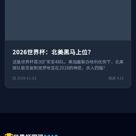
2026世界杯：北美黑马上位？
这是世界杯首次扩军至48队。美加墨联办地利优势下，北美
球队能否复制克罗地亚在2018的神迹，杀入四强？
2026-11-02
阅读 4.1k