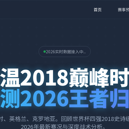
首页
赛事
2026实时数据接入中...
温2018巅峰
测2026王者
时、英格兰、克罗地亚。回顾世界杯四强2018史诗
2026年最新赛况与深度战术分析。