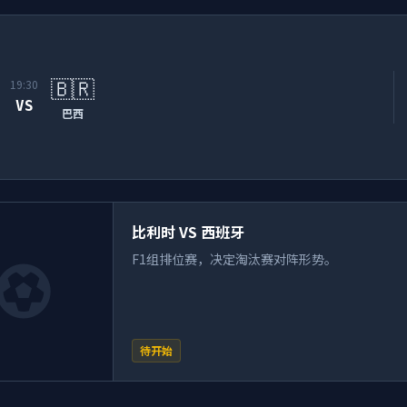
🇧🇷
19:30
VS
巴西
比利时 VS 西班牙
F1组排位赛，决定淘汰赛对阵形势。
待开始