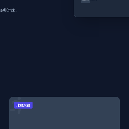
看经典进球。
球员观察