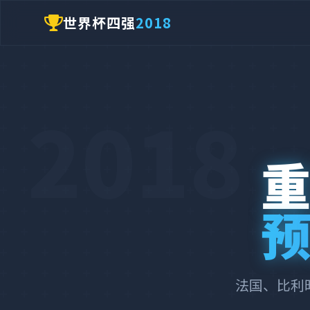
世界杯四强
2018
2018
重
预
法国、比利