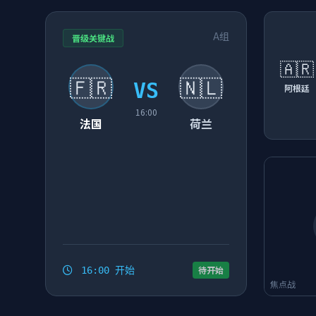
A组
晋级关键战
🇦🇷
🇫🇷
🇳🇱
VS
阿根廷
16:00
法国
荷兰
待开始
16:00 开始
焦点战