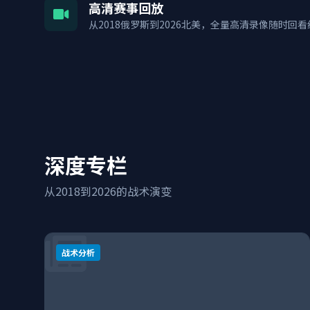
高清赛事回放
从2018俄罗斯到2026北美，全量高清录像随时回
深度专栏
从2018到2026的战术演变
战术分析