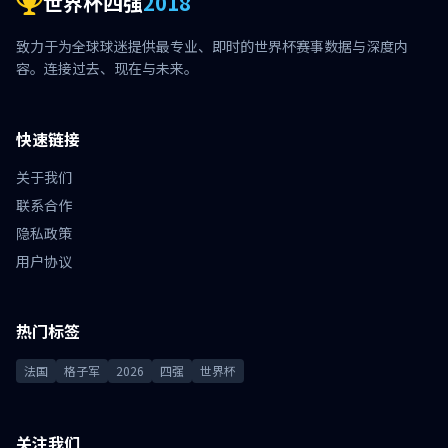
世界杯四强
2018
致力于为全球球迷提供最专业、即时的世界杯赛事数据与深度内
容。连接过去、现在与未来。
快速链接
关于我们
联系合作
隐私政策
用户协议
热门标签
法国
格子军
2026
四强
世界杯
关注我们