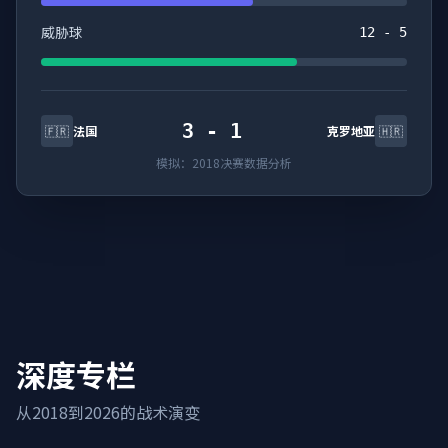
威胁球
12 - 5
3 - 1
🇫🇷
法国
克罗地亚
🇭🇷
模拟：2018决赛数据分析
深度专栏
从2018到2026的战术演变