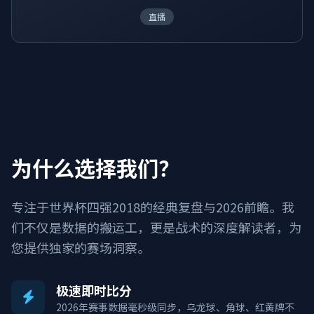
直播
为什么选择我们？
专注于世界杯四强2018的经典复盘与2026前瞻。我
们不仅是数据的搬运工，更是战术的深度解读者，为
您提供独家的赛场洞察。
极速即时比分
2026年赛事数据毫秒级同步，乌龙球、角球、红黄牌不