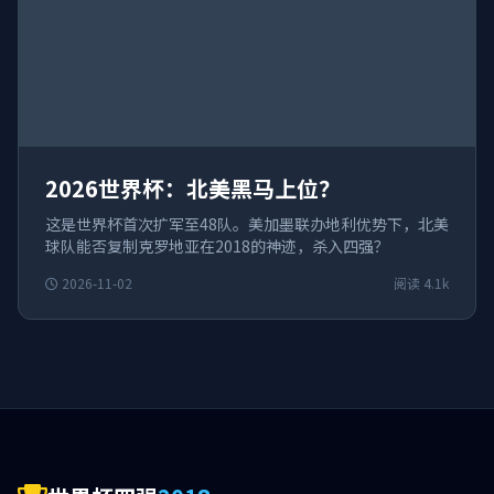
2026世界杯：北美黑马上位？
这是世界杯首次扩军至48队。美加墨联办地利优势下，北美
球队能否复制克罗地亚在2018的神迹，杀入四强？
2026-11-02
阅读 4.1k