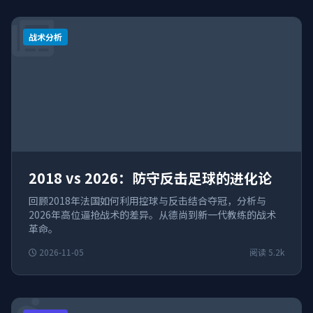
战术分析
2018 vs 2026：防守反击足球的进化论
回顾2018年法国如何利用控球与反击结合夺冠，分析与
2026年高位逼抢战术的差异。从德尚到新一代教练的战术
革命。
2026-11-05
阅读 5.2k