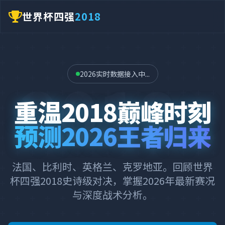
世界杯四强
2018
2018
2026实时数据接入中...
重温2018巅峰时刻
预测2026王者归来
法国、比利时、英格兰、克罗地亚。回顾世界
杯四强2018史诗级对决，掌握2026年最新赛况
与深度战术分析。