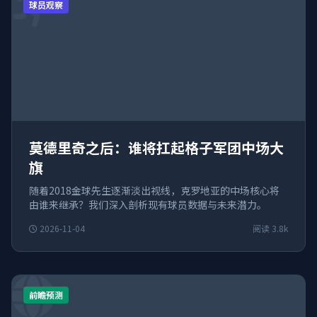
球员观察
莫德里奇之后：谁将扛起格子军团中场大
旗
随着2018金球先生逐渐淡出视线，克罗地亚的中场核心将
由谁来继承？我们深入剖析现有球员数据与未来潜力。
2026-11-04
阅读 3.8k
前瞻预测