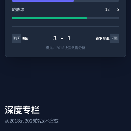
威胁球
12 - 5
3 - 1
🇫🇷
法国
克罗地亚
🇭🇷
模拟：2018决赛数据分析
深度专栏
从2018到2026的战术演变