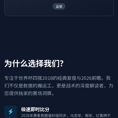
直播
为什么选择我们？
专注于世界杯四强2018的经典复盘与2026前瞻。我
们不仅是数据的搬运工，更是战术的深度解读者，为
您提供独家的赛场洞察。
极速即时比分
2026年赛事数据毫秒级同步，乌龙球、角球、红黄牌不