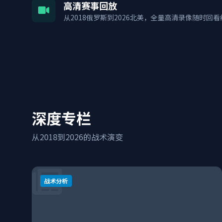
高清赛事回放
从2018俄罗斯到2026北美，全量高清录像随时回
深度专栏
从2018到2026的战术演变
战术分析