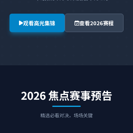
观看高光集锦
查看2026赛程
2026 焦点赛事预告
精选必看对决，场场关键