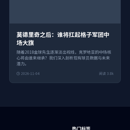
莫德里奇之后：谁将扛起格子军团中
场大旗
随着2018金球先生逐渐淡出视线，克罗地亚的中场核
心将由谁来继承？我们深入剖析现有球员数据与未来
潜力。
2026-11-04
阅读 3.8k
热门标签