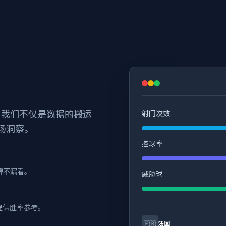
瞻。我们不仅是数据的搬运
射门次数
场洞察。
控球率
牌不漏看。
威胁球
提供胜率参考。
🇫🇷
法国