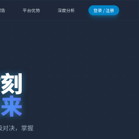
预告
平台优势
深度分析
登录 / 注册
时刻
归来
级对决，掌握