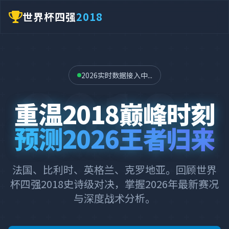
世界杯四强
2018
2018
2026实时数据接入中...
重温2018巅峰时刻
预测2026王者归来
法国、比利时、英格兰、克罗地亚。回顾世界
杯四强2018史诗级对决，掌握2026年最新赛况
与深度战术分析。