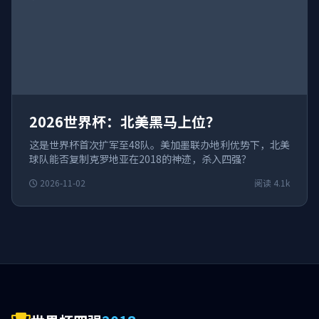
2026世界杯：北美黑马上位？
这是世界杯首次扩军至48队。美加墨联办地利优势下，北美
球队能否复制克罗地亚在2018的神迹，杀入四强？
2026-11-02
阅读 4.1k