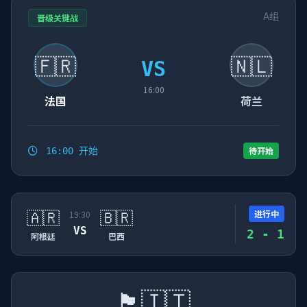
A组
晋级关键战
🇫🇷
🇳🇱
VS
16:00
法国
荷兰
待开始
16:00 开始
🇦🇷
🇧🇷
进行中
19:30
VS
2 - 1
阿根廷
巴西
🏴󠁧󠁢󠁥󠁮󠁧󠁿
🇮🇹