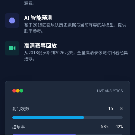
漏看。
AI 智能预测
基于2018四强球队历史数据与当前阵容的AI模型，提供
胜率参考。
高清赛事回放
从2018俄罗斯到2026北美，全量高清录像随时回看经典
进球。
LIVE ANALYTICS
射门次数
15 - 8
控球率
58% - 42%