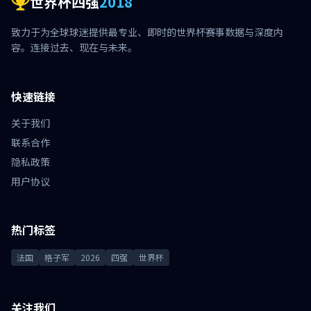
世界杯四强
2018
致力于为全球球迷提供最专业、即时的世界杯赛事数据与深度内
容。连接过去、现在与未来。
快速链接
关于我们
联系合作
隐私政策
用户协议
热门标签
法国
格子军
2026
四强
世界杯
关注我们