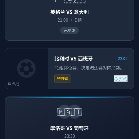
英格兰 VS 意大利
21:00 • D组
已结束
比利时 VS 西班牙
22:00
F1组排位赛，决定淘汰赛对阵形势。
预约
待开始
焦点战
🇲🇦
🇵🇹
摩洛哥 VS 葡萄牙
23:30