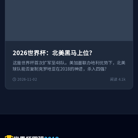
2026世界杯：北美黑马上位？
这是世界杯首次扩军至48队。美加墨联办地利优势下，北美
球队能否复制克罗地亚在2018的神迹，杀入四强？
2026-11-02
阅读 4.1k